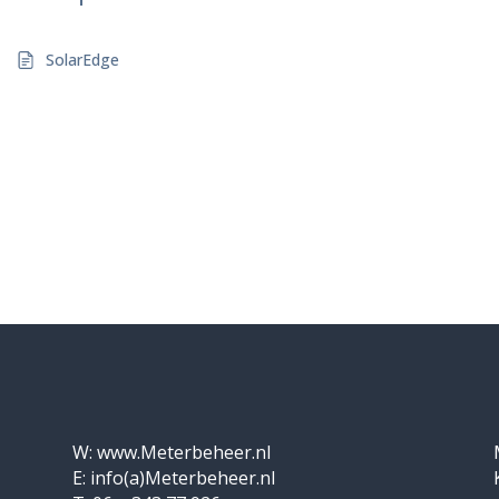
SolarEdge
W: www.Meterbeheer.nl
E: info(a)Meterbeheer.nl