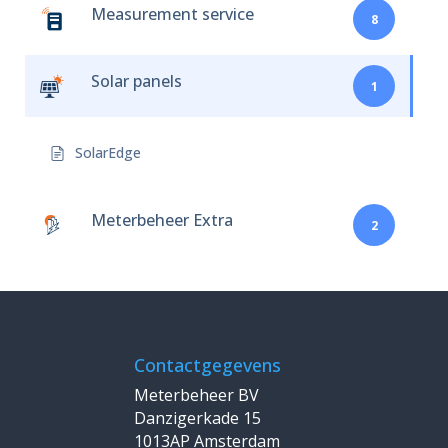
Measurement service
8
Solar panels
1
SolarEdge
Meterbeheer Extra
2
Contactgegevens
Meterbeheer BV
Danzigerkade 15
1013AP Amsterdam