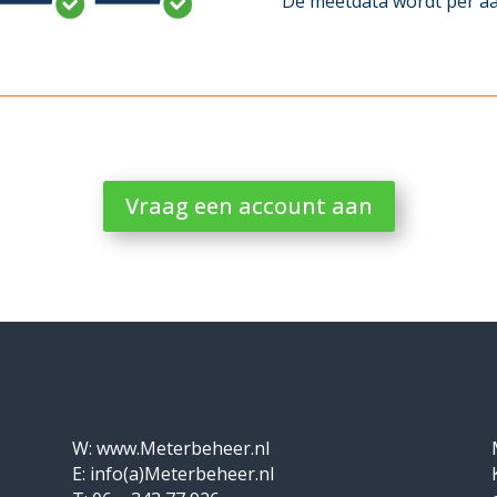
De meetdata wordt per aa
Vraag een account aan
W: www.Meterbeheer.nl
E: info(a)Meterbeheer.nl