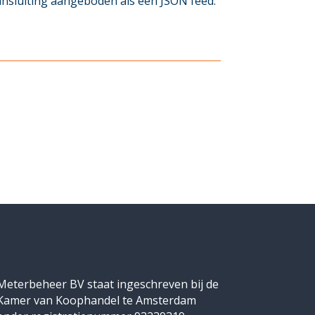
nsluiting aangeboden als een JSON feed.
Meterbeheer BV staat ingeschreven bij de
Kamer van Koophandel te Amsterdam