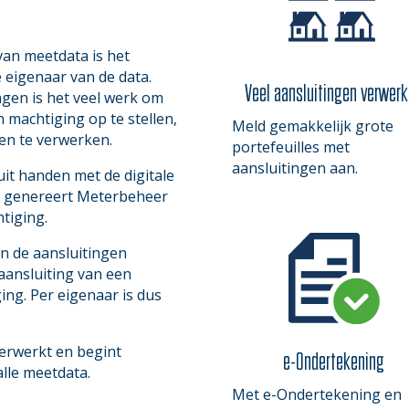
van meetdata is het
e eigenaar van de data.
Veel aansluitingen verwer
ngen is het veel werk om
n machtiging op te stellen,
Meld gemakkelijk grote
 en te verwerken.
portefeuilles met
aansluitingen aan.
uit handen met de digitale
d genereert Meterbeheer
htiging.
n de aansluitingen
 aansluiting van een
ng. Per eigenaar is dus
erwerkt en begint
e-Ondertekening
lle meetdata.
Met e-Ondertekening en